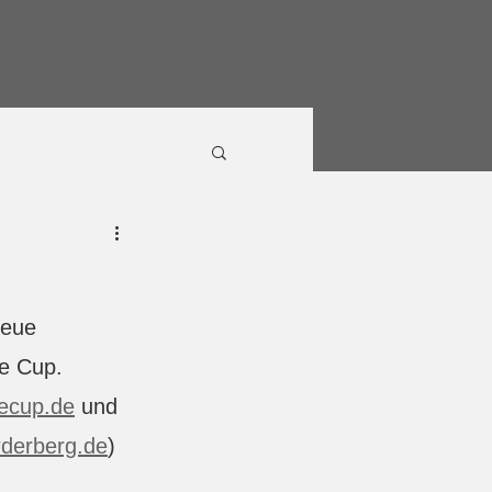
neue 
ie Cup.
ecup.de
 und 
derberg.de
) 