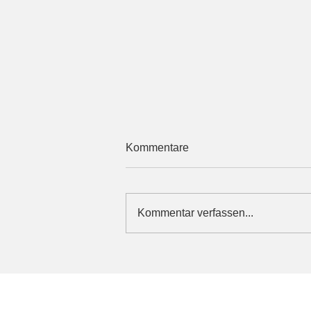
Kommentare
Kommentar verfassen...
Datos Open Americano – Sei
dabei am 15. August 2026!