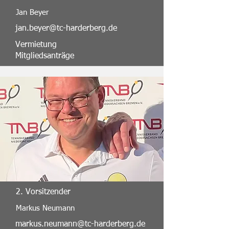
Jan Beyer
jan.beyer@tc-harderberg.de
Vermietung
Mitgliedsanträge
2. Vorsitzender
Markus Neumann
markus.neumann@tc-harderberg.de