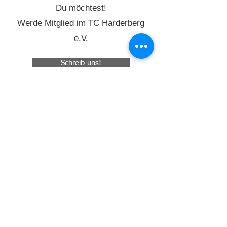
Du möchtest!
Werde Mitglied im TC Harderberg
e.V.
Schreib uns!
TC Harderberg e.V.
info@tc-harderberg.de
Raiffeisenstraße 29
49124 Georgsmarienhütte
Impressum
Datenschutz