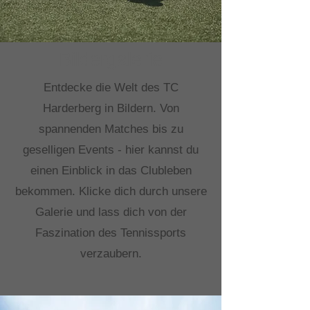
Bildergalerie
Entdecke die Welt des TC
Harderberg in Bildern. Von
spannenden Matches bis zu
geselligen Events - hier kannst du
einen Einblick in das Clubleben
bekommen. Klicke dich durch unsere
Galerie und lass dich von der
Faszination des Tennissports
verzaubern.