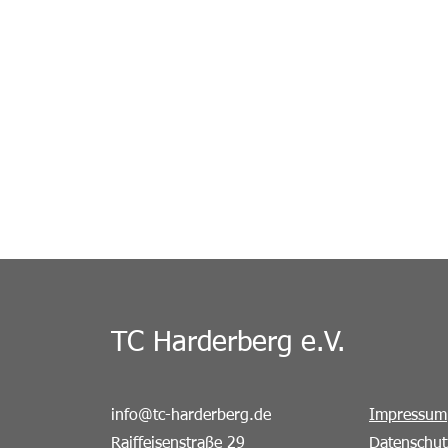
TC Harderberg e.V.
info@tc-harderberg.de
Impressum
Raiffeisenstraße 29
Datenschut